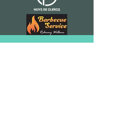
salon36hogen@gmail.com
0494/22.12.53
of
0494/43.68.27